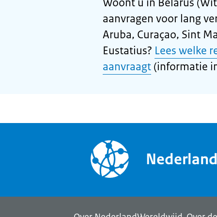
Woont u in Belarus (Wit
aanvragen voor lang ver
Aruba, Curaçao, Sint Ma
Eustatius?
Lees welke r
aanvraagt
(informatie in
Nederlan