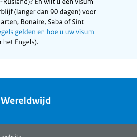
-Rusland)? En wilt u een visum
blijf (langer dan 90 dagen) voor
arten, Bonaire, Saba of Sint
egels gelden en hoe u uw visum
 het Engels).
dWereldwijd