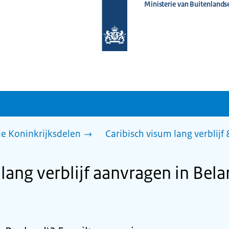
Ministerie van Buitenlands
Naar
de
homepage
van
www.nederlandwereldwijd.nl
he Koninkrijksdelen
Caribisch visum lang verblijf
lang verblijf aanvragen in Bela