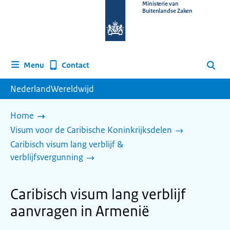
Naar
Ministerie van
Buitenlandse Zaken
de
homepage
van
www.nederlandwereldwijd.nl
Contact
Menu
Zoeken
NederlandWereldwijd
Home
Visum voor de Caribische Koninkrijksdelen
Caribisch visum lang verblijf &
verblijfsvergunning
Caribisch visum lang verblijf
aanvragen in Armenië