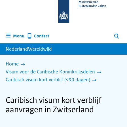
Naar
Ministerie van
Buitenlandse Zaken
de
homepage
van
www.nederlandwereldwijd.nl
Contact
Menu
Zoeken
NederlandWereldwijd
Home
Visum voor de Caribische Koninkrijksdelen
Caribisch visum kort verblijf (<90 dagen)
Caribisch visum kort verblijf
aanvragen in Zwitserland