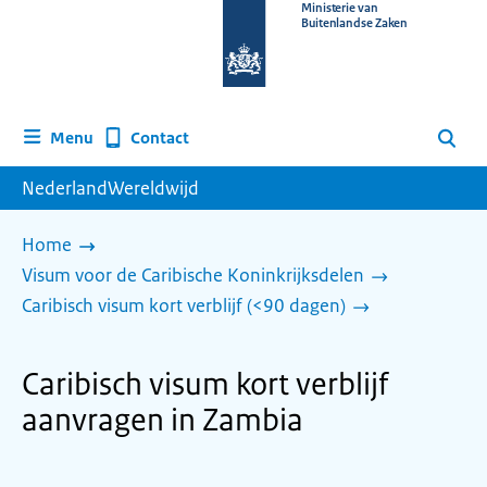
Naar
Ministerie van
Buitenlandse Zaken
de
homepage
van
www.nederlandwereldwijd.nl
Contact
Menu
Zoeken
NederlandWereldwijd
Home
Visum voor de Caribische Koninkrijksdelen
Caribisch visum kort verblijf (<90 dagen)
Caribisch visum kort verblijf
aanvragen in Zambia