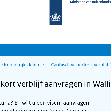
Ministerie van Buitenlands
Naar
de
homepage
van
www.nederlandwereldwijd.nl
he Koninkrijksdelen
Caribisch visum kort verblijf
kort verblijf aanvragen in Wall
utuna? En wilt u een visum aanvragen
dagen of minder) voor Aruba, Curaçao,