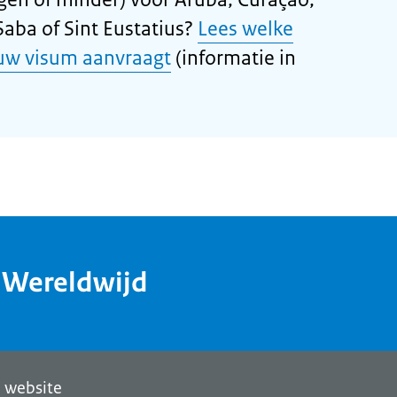
Saba of Sint Eustatius?
Lees welke
 uw visum aanvraagt
(informatie in
dWereldwijd
 website