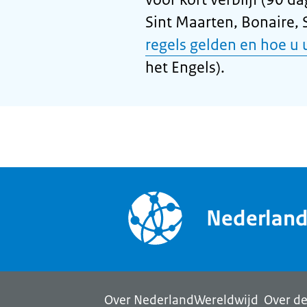
Sint Maarten, Bonaire, 
regels gelden en hoe u
het Engels).
Nederlan
Over NederlandWereldwijd
Over de