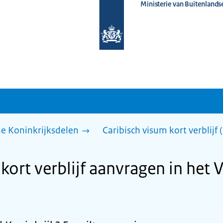
Ministerie van Buitenlands
Naar
de
homepage
van
www.nederlandwereldwijd.nl
he Koninkrijksdelen
Caribisch visum kort verblijf
kort verblijf aanvragen in het 