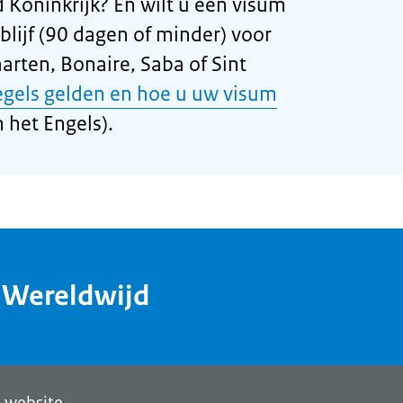
 Koninkrijk? En wilt u een visum
blijf (90 dagen of minder) voor
arten, Bonaire, Saba of Sint
egels gelden en hoe u uw visum
 het Engels).
dWereldwijd