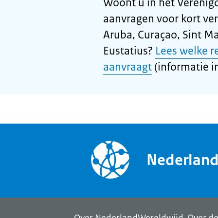
Woont u in het Verenigd
aanvragen voor kort ver
Aruba, Curaçao, Sint Ma
Eustatius?
Lees welke r
aanvraagt
(informatie in
Nederlan