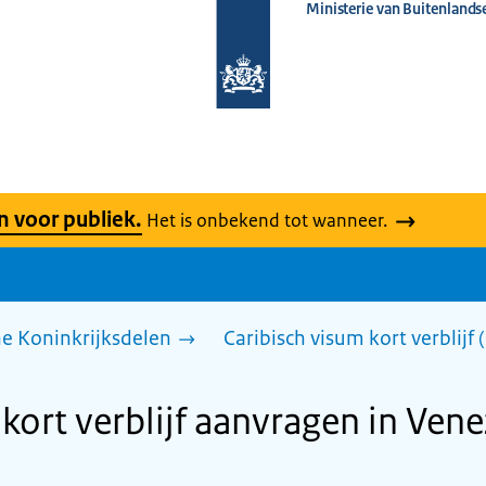
Ministerie van Buitenlands
Naar
de
homepage
van
www.nederlandwereldwijd.nl
n voor publiek.
Het is onbekend tot wanneer.
he Koninkrijksdelen
Caribisch visum kort verblijf
kort verblijf aanvragen in Ven