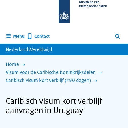
Naar
Ministerie van
Buitenlandse Zaken
de
homepage
van
www.nederlandwereldwijd.nl
Contact
Menu
Zoeken
NederlandWereldwijd
Home
Visum voor de Caribische Koninkrijksdelen
Caribisch visum kort verblijf (<90 dagen)
Caribisch visum kort verblijf
aanvragen in Uruguay