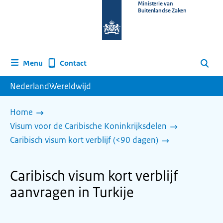
Naar
Ministerie van
Buitenlandse Zaken
de
homepage
van
www.nederlandwereldwijd.nl
Contact
Menu
Zoeken
NederlandWereldwijd
Home
Visum voor de Caribische Koninkrijksdelen
Caribisch visum kort verblijf (<90 dagen)
Caribisch visum kort verblijf
aanvragen in Turkije