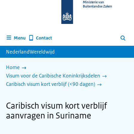
Naar
Ministerie van
Buitenlandse Zaken
de
homepage
van
www.nederlandwereldwijd.nl
Contact
Menu
Zoeken
NederlandWereldwijd
Home
Visum voor de Caribische Koninkrijksdelen
Caribisch visum kort verblijf (<90 dagen)
Caribisch visum kort verblijf
aanvragen in Suriname