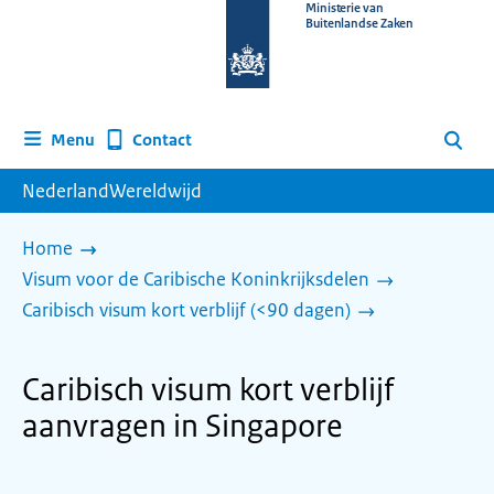
Naar
Ministerie van
Buitenlandse Zaken
de
homepage
van
www.nederlandwereldwijd.nl
Contact
Menu
Zoeken
NederlandWereldwijd
Home
Visum voor de Caribische Koninkrijksdelen
Caribisch visum kort verblijf (<90 dagen)
Caribisch visum kort verblijf
aanvragen in Singapore