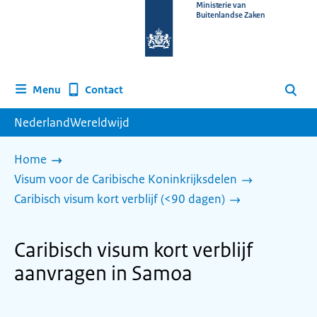
Naar
Ministerie van
Buitenlandse Zaken
de
homepage
van
www.nederlandwereldwijd.nl
Contact
Menu
Zoeken
NederlandWereldwijd
Home
Visum voor de Caribische Koninkrijksdelen
Caribisch visum kort verblijf (<90 dagen)
Caribisch visum kort verblijf
aanvragen in Samoa