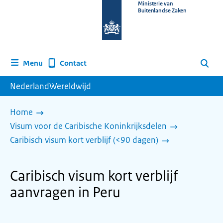
Naar
Ministerie van
Buitenlandse Zaken
de
homepage
van
www.nederlandwereldwijd.nl
Contact
Menu
Zoeken
NederlandWereldwijd
Home
Visum voor de Caribische Koninkrijksdelen
Caribisch visum kort verblijf (<90 dagen)
Caribisch visum kort verblijf
aanvragen in Peru