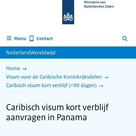
Naar
Ministerie van
Buitenlandse Zaken
de
homepage
van
www.nederlandwereldwijd.nl
Contact
Menu
Zoeken
NederlandWereldwijd
Home
Visum voor de Caribische Koninkrijksdelen
Caribisch visum kort verblijf (<90 dagen)
Caribisch visum kort verblijf
aanvragen in Panama