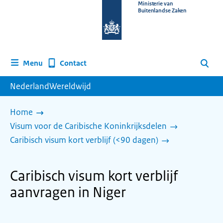
Naar
Ministerie van
Buitenlandse Zaken
de
homepage
van
www.nederlandwereldwijd.nl
Contact
Menu
Zoeken
NederlandWereldwijd
Home
Visum voor de Caribische Koninkrijksdelen
Caribisch visum kort verblijf (<90 dagen)
Caribisch visum kort verblijf
aanvragen in Niger