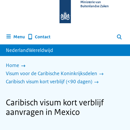
Naar
Ministerie van
Buitenlandse Zaken
de
homepage
van
www.nederlandwereldwijd.nl
Contact
Menu
Zoeken
NederlandWereldwijd
Home
Visum voor de Caribische Koninkrijksdelen
Caribisch visum kort verblijf (<90 dagen)
Caribisch visum kort verblijf
aanvragen in Mexico