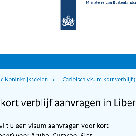
Ministerie van Buitenlands
Naar
de
homepage
van
www.nederlandwereldwijd.nl
he Koninkrijksdelen
Caribisch visum kort verblijf
kort verblijf aanvragen in Liber
wilt u een visum aanvragen voor kort
nder) voor Aruba, Curaçao, Sint