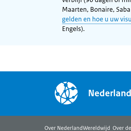
Maarten, Bonaire, Saba 
gelden en hoe u uw vis
Engels).
Nederlan
Over NederlandWereldwijd
Over de