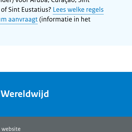
of Sint Eustatius?
Lees welke regels
um aanvraagt
(informatie in het
dWereldwijd
 website