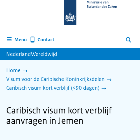
Naar
Ministerie van
Buitenlandse Zaken
de
homepage
van
www.nederlandwereldwijd.nl
Contact
Menu
Zoeken
NederlandWereldwijd
Home
Visum voor de Caribische Koninkrijksdelen
Caribisch visum kort verblijf (<90 dagen)
Caribisch visum kort verblijf
aanvragen in Jemen