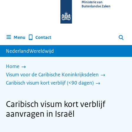
Naar
Ministerie van
Buitenlandse Zaken
de
homepage
van
www.nederlandwereldwijd.nl
Contact
Menu
Zoeken
NederlandWereldwijd
Home
Visum voor de Caribische Koninkrijksdelen
Caribisch visum kort verblijf (<90 dagen)
Caribisch visum kort verblijf
aanvragen in Israël