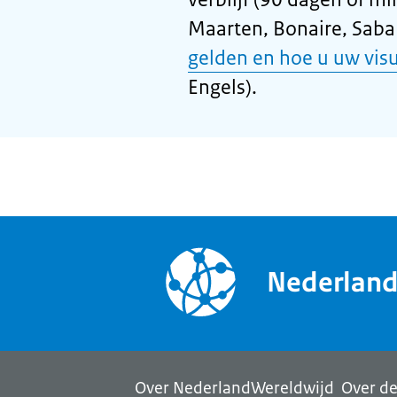
Maarten, Bonaire, Saba 
gelden en hoe u uw vis
Engels).
Nederlan
Over NederlandWereldwijd
Over de