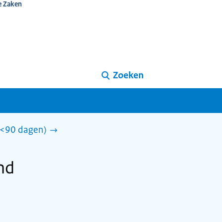
e Zaken
Zoeken
 (<90 dagen)
and