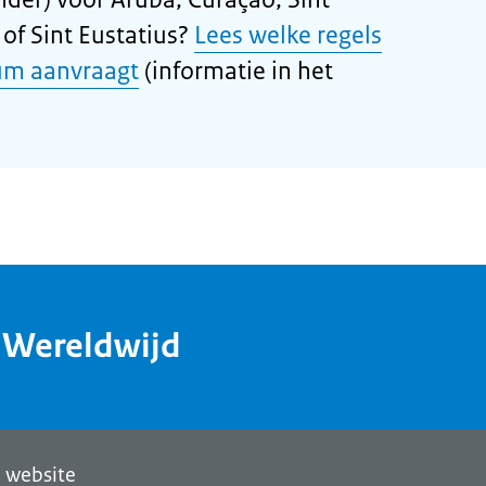
of Sint Eustatius?
Lees welke regels
um aanvraagt
(informatie in het
dWereldwijd
 website