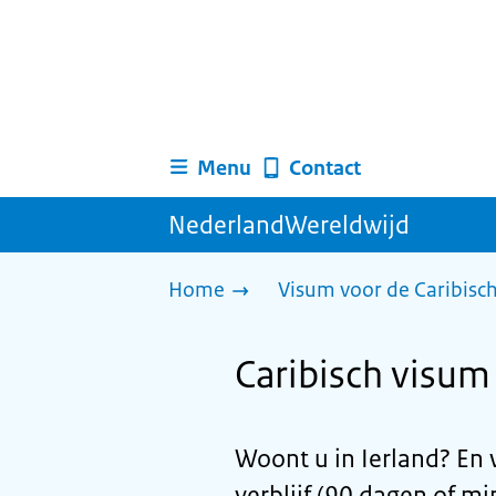
Menu
Contact
NederlandWereldwijd
Home
Visum voor de Caribisc
Caribisch visum 
Woont u in Ierland? En 
verblijf (90 dagen of mi