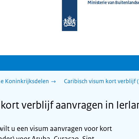
Ministerie van Buitenlands
Naar
de
homepage
van
www.nederlandwereldwijd.nl
he Koninkrijksdelen
Caribisch visum kort verblijf
kort verblijf aanvragen in Ierl
wilt u een visum aanvragen voor kort
nder) voor Aruba, Curaçao, Sint