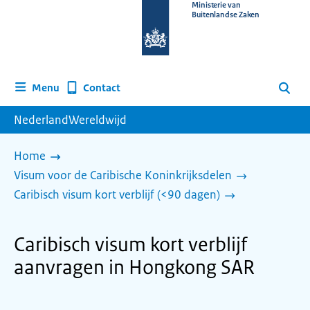
Naar
Ministerie van
Buitenlandse Zaken
de
homepage
van
www.nederlandwereldwijd.nl
Contact
Menu
Zoeken
NederlandWereldwijd
Home
Visum voor de Caribische Koninkrijksdelen
Caribisch visum kort verblijf (<90 dagen)
Caribisch visum kort verblijf
aanvragen in Hongkong SAR