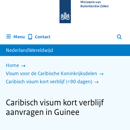
Naar
Ministerie van
Buitenlandse Zaken
de
homepage
van
www.nederlandwereldwijd.nl
Contact
Menu
Zoeken
NederlandWereldwijd
Home
Visum voor de Caribische Koninkrijksdelen
Caribisch visum kort verblijf (<90 dagen)
Caribisch visum kort verblijf
aanvragen in Guinee