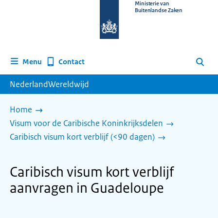
Naar
Ministerie van
Buitenlandse Zaken
de
homepage
van
www.nederlandwereldwijd.nl
Contact
Menu
Zoeken
NederlandWereldwijd
Home
Visum voor de Caribische Koninkrijksdelen
Caribisch visum kort verblijf (<90 dagen)
Caribisch visum kort verblijf
aanvragen in Guadeloupe