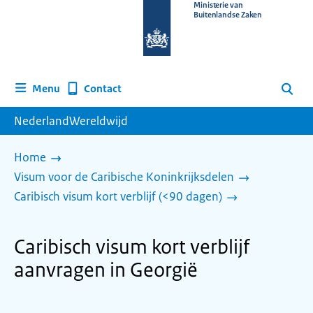
Naar
Ministerie van
Buitenlandse Zaken
de
homepage
van
www.nederlandwereldwijd.nl
Contact
Menu
Zoeken
NederlandWereldwijd
Home
Visum voor de Caribische Koninkrijksdelen
Caribisch visum kort verblijf (<90 dagen)
Caribisch visum kort verblijf
aanvragen in Georgië