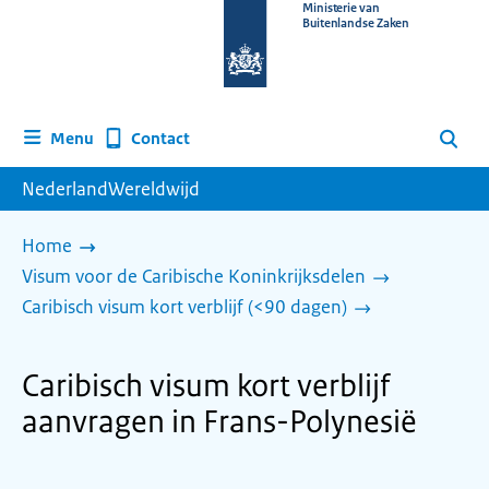
Naar
Ministerie van
Buitenlandse Zaken
de
homepage
van
www.nederlandwereldwijd.nl
Contact
Menu
Zoeken
NederlandWereldwijd
Home
Visum voor de Caribische Koninkrijksdelen
Caribisch visum kort verblijf (<90 dagen)
Caribisch visum kort verblijf
aanvragen in Frans-Polynesië