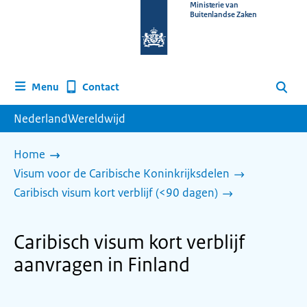
Naar
Ministerie van
Buitenlandse Zaken
de
homepage
van
www.nederlandwereldwijd.nl
Contact
Menu
Zoeken
NederlandWereldwijd
Home
Visum voor de Caribische Koninkrijksdelen
Caribisch visum kort verblijf (<90 dagen)
Caribisch visum kort verblijf
aanvragen in Finland