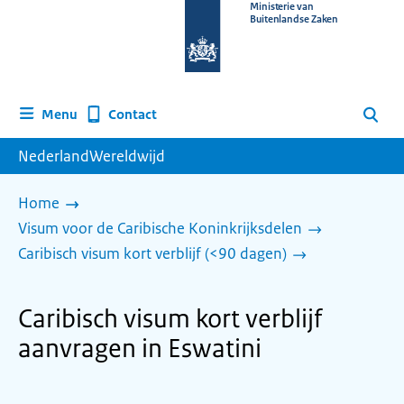
Naar
Ministerie van
Buitenlandse Zaken
de
homepage
van
www.nederlandwereldwijd.nl
Contact
Menu
Zoeken
NederlandWereldwijd
Home
Visum voor de Caribische Koninkrijksdelen
Caribisch visum kort verblijf (<90 dagen)
Caribisch visum kort verblijf
aanvragen in Eswatini