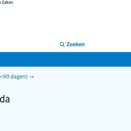
e Zaken
Zoeken
 (<90 dagen)
ada