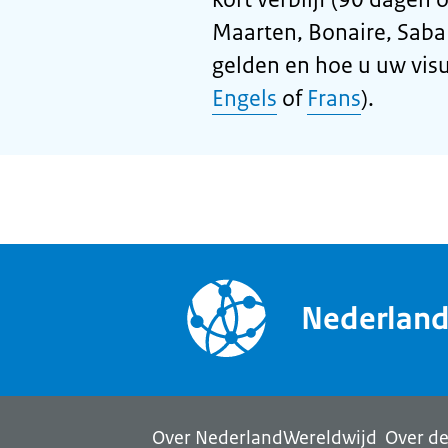
Maarten, Bonaire, Saba 
gelden en hoe u uw visu
Engels
of
Frans
).
Nederlan
Over NederlandWereldwijd
Over de