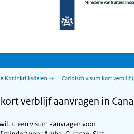
Ministerie van Buitenlands
Naar
de
homepage
van
www.nederlandwereldwijd.nl
he Koninkrijksdelen
Caribisch visum kort verblijf
kort verblijf aanvragen in Can
wilt u een visum aanvragen voor
of minder) voor Aruba, Curaçao, Sint