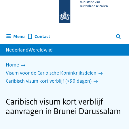
Naar
Ministerie van
Buitenlandse Zaken
de
homepage
van
www.nederlandwereldwijd.nl
Contact
Menu
Zoeken
NederlandWereldwijd
Home
Visum voor de Caribische Koninkrijksdelen
Caribisch visum kort verblijf (<90 dagen)
Caribisch visum kort verblijf
aanvragen in Brunei Darussalam