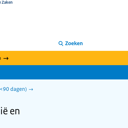
e Zaken
Zoeken
n
 (<90 dagen)
ië en