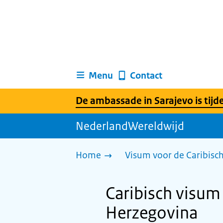
Menu
Contact
De ambassade in Sarajevo is tijde
NederlandWereldwijd
Home
Visum voor de Caribisc
Caribisch visum 
Herzegovina