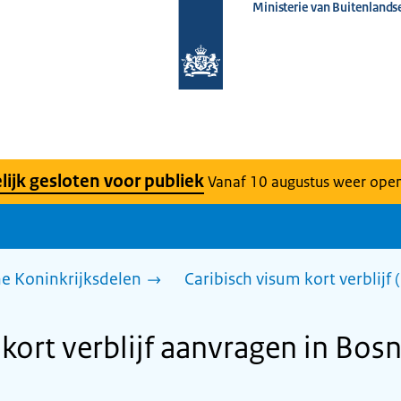
Ministerie van Buitenlands
Naar
de
homepage
van
www.nederlandwereldwijd.nl
lijk gesloten voor publiek
Vanaf 10 augustus weer ope
he Koninkrijksdelen
Caribisch visum kort verblijf
kort verblijf aanvragen in Bosn