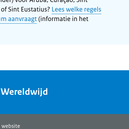
of Sint Eustatius?
Lees welke regels
um aanvraagt
(informatie in het
dWereldwijd
 website