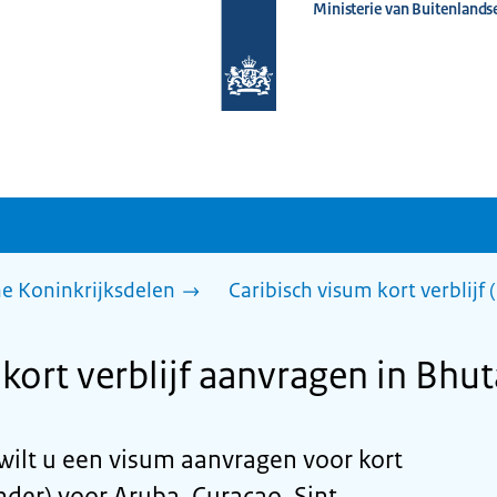
Ministerie van Buitenlands
Naar
de
homepage
van
www.nederlandwereldwijd.nl
he Koninkrijksdelen
Caribisch visum kort verblijf
kort verblijf aanvragen in Bhu
wilt u een visum aanvragen voor kort
nder) voor Aruba, Curaçao, Sint