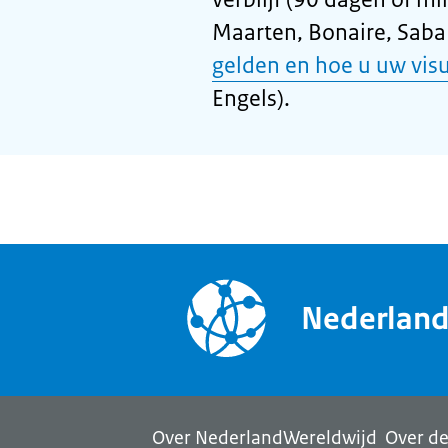
Maarten, Bonaire, Saba 
gelden en hoe u uw vis
Engels).
Nederlan
Over NederlandWereldwijd
Over de