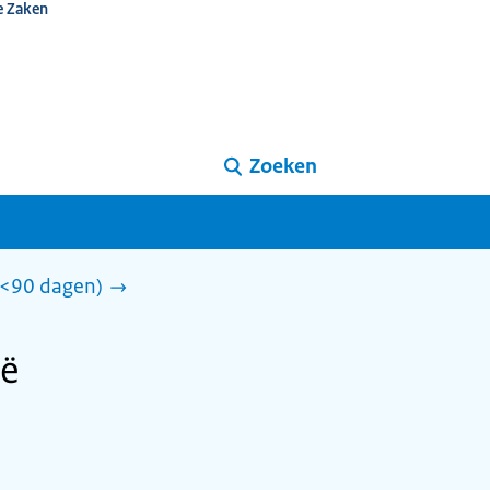
e Zaken
Zoeken
 (<90 dagen)
ië