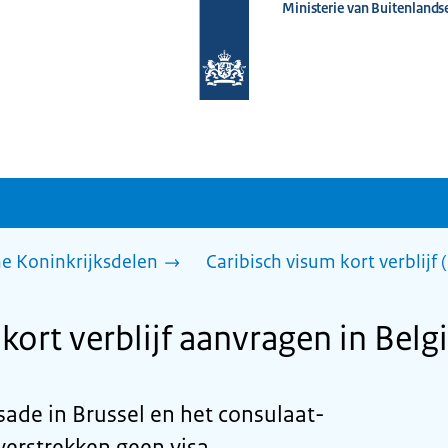
Ministerie van Buitenlands
Naar
de
homepage
van
www.nederlandwereldwijd.nl
he Koninkrijksdelen
Caribisch visum kort verblijf
kort verblijf aanvragen in Belg
de in Brussel en het consulaat-
erstrekken geen visa.