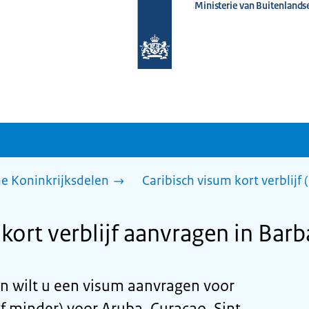
Ministerie van Buitenlands
Naar
de
homepage
van
www.nederlandwereldwijd.nl
he Koninkrijksdelen
Caribisch visum kort verblijf
kort verblijf aanvragen in Bar
n wilt u een visum aanvragen voor
of minder) voor Aruba, Curaçao, Sint