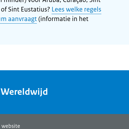
of Sint Eustatius?
Lees welke regels
um aanvraagt
(informatie in het
dWereldwijd
 website