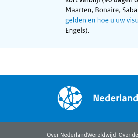
Maarten, Bonaire, Saba 
gelden en hoe u uw vis
Engels).
Nederlan
Over NederlandWereldwijd
Over de