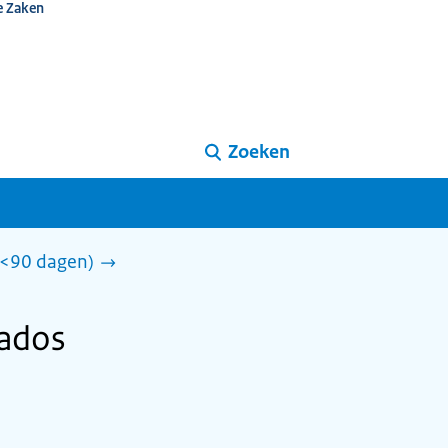
e Zaken
Zoeken
 (<90 dagen)
bados