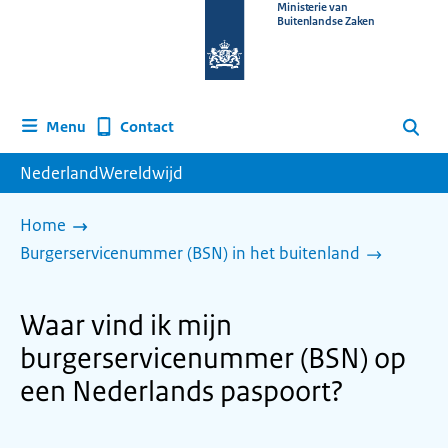
Naar
Ministerie van
Buitenlandse Zaken
de
homepage
van
www.nederlandwereldwijd.nl
Contact
Menu
Zoeken
NederlandWereldwijd
Home
Burgerservicenummer (BSN) in het buitenland
Waar vind ik mijn
burgerservicenummer (BSN) op
een Nederlands paspoort?