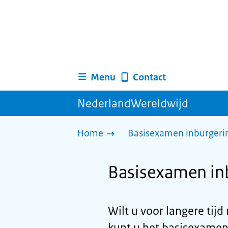
Menu
Contact
NederlandWereldwijd
Home
Basisexamen inburgerin
Basisexamen inb
Wilt u voor langere tij
kunt u het basisexamen