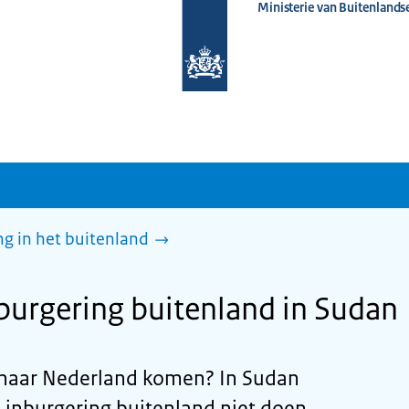
Ministerie van Buitenlands
Naar
de
homepage
van
www.nederlandwereldwijd.nl
g in het buitenland
urgering buitenland in Sudan
d naar Nederland komen? In Sudan
 inburgering buitenland niet doen.