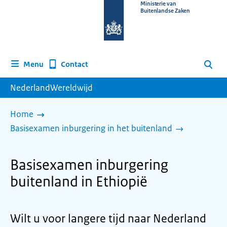
Naar
Ministerie van
Buitenlandse Zaken
de
homepage
van
www.nederlandwereldwijd.nl
Contact
Menu
Zoeken
NederlandWereldwijd
Home
Basisexamen inburgering in het buitenland
Basisexamen inburgering
buitenland in Ethiopië
Wilt u voor langere tijd naar Nederland