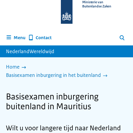
Naar
Ministerie van
Buitenlandse Zaken
de
homepage
van
www.nederlandwereldwijd.nl
Contact
Menu
Zoeken
NederlandWereldwijd
Home
Basisexamen inburgering in het buitenland
Basisexamen inburgering
buitenland in Mauritius
Wilt u voor langere tijd naar Nederland