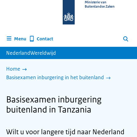
Naar
Ministerie van
Buitenlandse Zaken
de
homepage
van
www.nederlandwereldwijd.nl
Contact
Menu
Zoeken
NederlandWereldwijd
Home
Basisexamen inburgering in het buitenland
Basisexamen inburgering
buitenland in Tanzania
Wilt u voor langere tijd naar Nederland