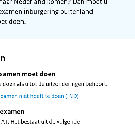
jd naar Nederland komen? Dan moet u
isexamen inburgering buitenland
oet doen.
an
t examen moet doen
 doen als u tot de uitzonderingen behoort.
 examen niet hoeft te doen (IND)
t examen
 A1. Het bestaat uit de volgende