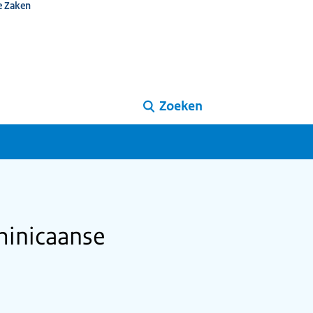
e Zaken
Zoeken
minicaanse