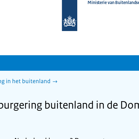
Ministerie van Buitenlands
Naar
de
homepage
van
www.nederlandwereldwijd.nl
g in het buitenland
burgering buitenland in de Do