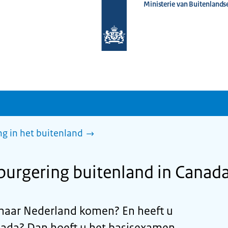
Ministerie van Buitenlands
Naar
de
homepage
van
www.nederlandwereldwijd.nl
g in het buitenland
urgering buitenland in Canad
d naar Nederland komen? En heeft u
anada? Dan hoeft u het basisexamen