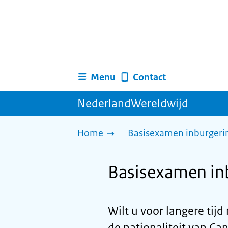
Menu
Contact
NederlandWereldwijd
Home
Basisexamen inburgerin
Basisexamen inb
Wilt u voor langere tij
de nationaliteit van C