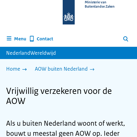
Naar
Ministerie van
Buitenlandse Zaken
de
homepage
van
www.nederlandwereldwijd.nl
Contact
Menu
Zoeken
NederlandWereldwijd
Home
AOW buiten Nederland
Vrijwillig verzekeren voor de
AOW
Als u buiten Nederland woont of werkt,
bouwt u meestal geen AOW op. Ieder