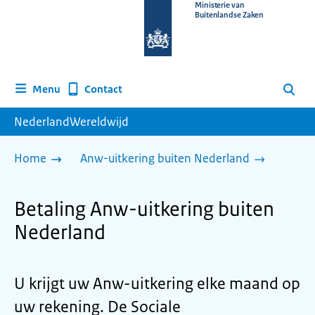
Naar
Ministerie van
Buitenlandse Zaken
de
homepage
van
www.nederlandwereldwijd.nl
Contact
Menu
Zoeken
NederlandWereldwijd
Home
Anw-uitkering buiten Nederland
Betaling Anw-uitkering buiten
Nederland
U krijgt uw Anw-uitkering elke maand op
uw rekening. De Sociale