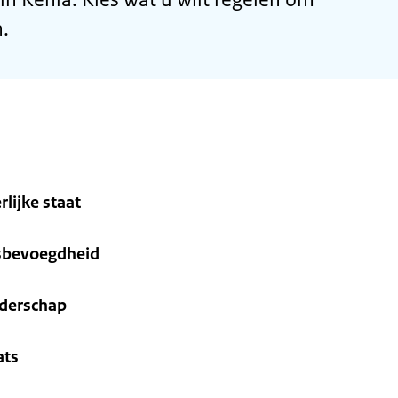
.
rlijke staat
ksbevoegdheid
nderschap
ats