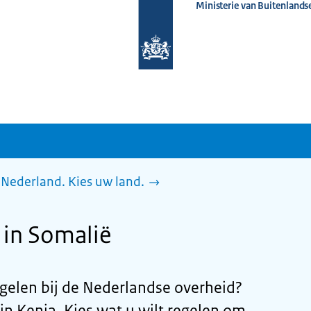
Ministerie van Buitenlands
Naar
de
homepage
van
www.nederlandwereldwijd.nl
Nederland. Kies uw land.
 in Somalië
regelen bij de Nederlandse overheid?
in Kenia. Kies wat u wilt regelen om