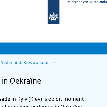
Ministerie van Buitenlands
Naar
de
homepage
van
www.nederlandwereldwijd.nl
Nederland. Kies uw land.
in Oekraïne
de in Kyiv (Kiev) is op dit moment
sulaire dienstverlening in Oekraïne.