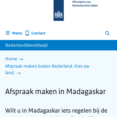
Naar
Ministerie van
Buitenlandse Zaken
de
homepage
van
www.nederlandwereldwijd.nl
Contact
Menu
Zoeken
NederlandWereldwijd
Home
Afspraak maken buiten Nederland. Kies uw
land.
Afspraak maken in Madagaskar
Wilt u in Madagaskar iets regelen bij de