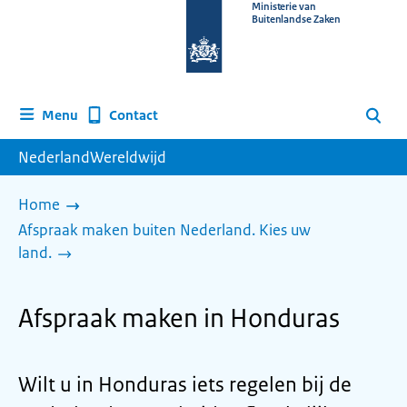
Naar
Ministerie van
Buitenlandse Zaken
de
homepage
van
www.nederlandwereldwijd.nl
Contact
Menu
Zoeken
NederlandWereldwijd
Home
Afspraak maken buiten Nederland. Kies uw
land.
Afspraak maken in Honduras
Wilt u in Honduras iets regelen bij de