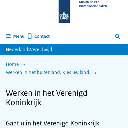
Naar
Ministerie van
Buitenlandse Zaken
de
homepage
van
www.nederlandwereldwijd.nl
Contact
Menu
Zoeken
NederlandWereldwijd
Home
Werken in het buitenland. Kies uw land.
Werken in het Verenigd
Koninkrijk
Gaat u in het Verenigd Koninkrijk