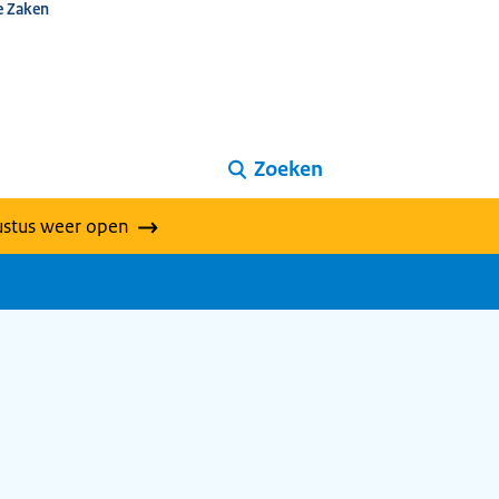
e Zaken
Zoeken
ustus weer open