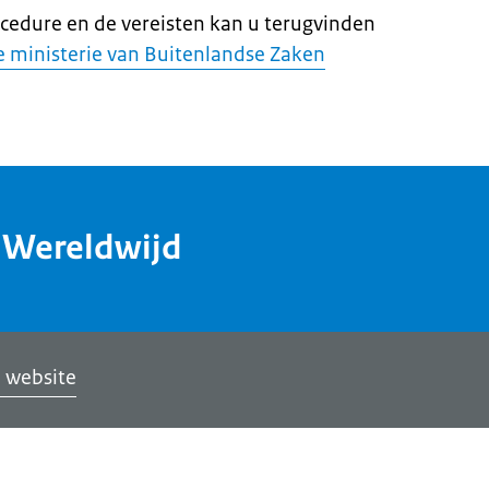
cedure en de vereisten kan u terugvinden
e ministerie van Buitenlandse Zaken
dWereldwijd
 website