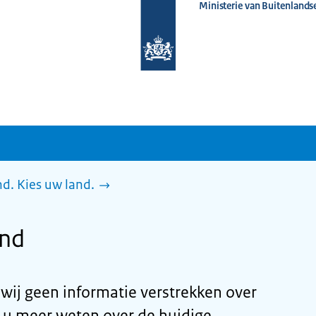
Ministerie van Buitenlands
Naar
de
homepage
van
www.nederlandwereldwijd.nl
d. Kies uw land.
and
ij geen informatie verstrekken over
t u meer weten over de huidige