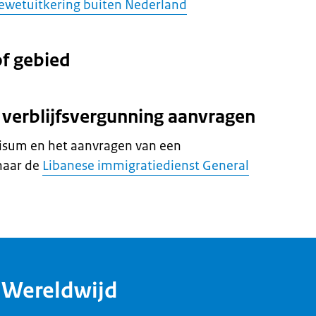
tewetuitkering buiten Nederland
of gebied
 verblijfsvergunning aanvragen
visum en het aanvragen van een
naar de
Libanese immigratiedienst General
dWereldwijd