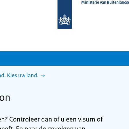
Ministerie van Buitenlands
Naar
de
homepage
van
www.nederlandwereldwijd.nl
d. Kies uw land.
non
n? Controleer dan of u een visum of
eeft. En naar de gevolgen van